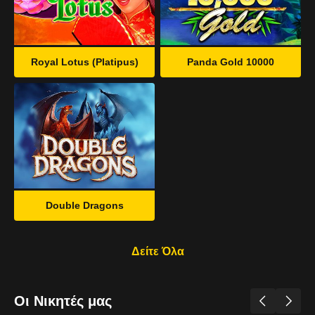
Royal Lotus (Platipus)
Panda Gold 10000
Double Dragons
Δείτε Όλα
Οι Νικητές μας