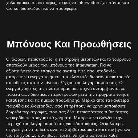
χαλαρωτικές περιστροφές, το καζίνο Interwetten έχει πάντα κάτι
νέο και διασκεδαστικό να προσφέρει.
Μπόνους Και Προωθήσεις
Οι δωρεάν περιστροφές, η επιστροφή μετρητών και τα τουρνουά
αποτελούν μέρος των μπόνους της Interwetten. Για να
αξιοποιήσετε στο έπακρο τις αγαπημένες σας υποδοχές,
μπορείτε να ενεργοποιήσετε αποκλειστικές δωρεάν περιστροφές
απευθείας από τον πίνακα ελέγχου του λογαριασμού σας. Οι
ενεργοί χρήστες της πλατφόρμας μας συχνά ανταμείβονται με
πακέτα αιφνιδιαστικών περιστροφών μετά την πραγματοποίηση
κατάθεσης και τις ημέρες προώθησης. Μερικά από τα καλύτερα
παιχνίδια κουλοχέρηδων σας επιτρέπουν να χρησιμοποιήσετε
δωρεάν περιστροφές, που σας δίνει περισσότερες πιθανότητες
να κερδίσετε πραγματικά χρήματα. Μπορείτε να ελέγξετε την
περιοχή του λογαριασμού σας για ειδοποιήσεις. Οι καλύτερες
στιγμές για να τα δείτε είναι τα Σαββατοκύριακα και όταν βγει ένα
νέο παιχνίδι. Ως συνήθως, πρέπει να χρησιμοποιείτε κάθε