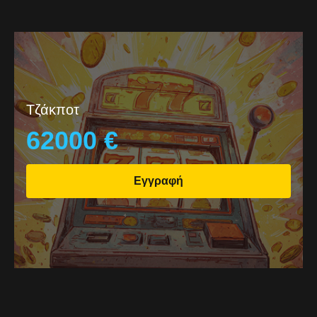
Τζάκποτ
62000 €
Εγγραφή