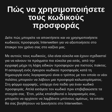
Πώς να χρησιμοποιήσετε
τους κωδικούς
προσφοράς
Δείτε πώς μπορείτε να αποκτήσετε και να χρησιμοποιήσετε
κωδικούς προσφοράς Interwetten για να αξιοποιήσετε στο
έπακρο τον χρόνο σας στο καζίνο μας.
Με αυτούς τους κωδικούς, όλα είναι εύκολα και έχουν σχεδιαστεί
για να κάνουν τα πράγματα πιο εύκολα για εσάς, από την
εγγραφή μέχρι τη λήψη ειδικών προσφορών για πιστούς παίκτες.
Η εισαγωγή ενός έγκυρου κωδικού προσφοράς κατά τη
δημιουργία ενός λογαριασμού είναι ο τρόπος με τον οποίο οι νέοι
πελάτες μπορούν να λάβουν μια προσφορά καλωσορίσματος.
Στη φόρμα εγγραφής, υπάρχει ένα πεδίο για έναν κωδικό
προσφοράς. Απλά εισάγετε τον κωδικό πριν επιβεβαιώσετε τα
στοιχεία σας. Έτσι, μόλις επαληθευτεί ο λογαριασμός σας,
μπορείτε να αρχίσετε να λαμβάνετε μπόνους αμέσως, τα οποία
θα σας βοηθήσουν να ξεκινήσετε στο Interwetten.