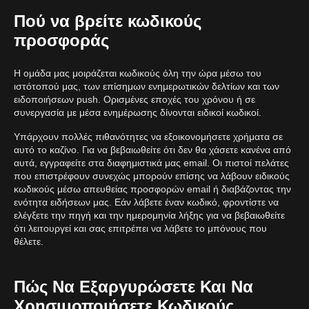
Πού να βρείτε κωδικούς
προσφοράς
Η ομάδα μας μοιράζεται κωδικούς όλη την ώρα μέσω του
ιστότοπού μας, των επίσημων ενημερωτικών δελτίων και των
ειδοποιήσεων push. Ορισμένες εποχές του χρόνου ή σε
συνεργασία με μέσα ενημέρωσης δίνονται ειδικοί κωδικοί.
Υπάρχουν πολλές πιθανότητες να εξοικονομήσετε χρήματα σε
αυτό το καζίνο. Για να βεβαιωθείτε ότι δεν θα χάσετε κανένα από
αυτά, εγγραφείτε στα διαφημιστικά μας email. Οι πιστοί πελάτες
που επιστρέφουν συνεχώς μπορούν επίσης να λάβουν ειδικούς
κωδικούς μέσω απευθείας προσφορών email ή διαβάζοντας την
ενότητα ειδήσεων μας. Εάν λάβετε έναν κωδικό, φροντίστε να
ελέγξετε την πηγή και την ημερομηνία λήξης για να βεβαιωθείτε
ότι λειτουργεί και σας επιτρέπει να λάβετε το μπόνους που
θέλετε.
Πώς Να Εξαργυρώσετε Και Να
Χρησιμοποιήσετε Κωδικούς