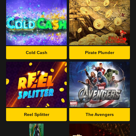
Χρήσιμα Χαρακτηριστικά και Βασικά Οφέλη
Cold Cash
Pirate Plunder
Reel Splitter
The Avengers