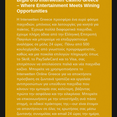
– Where Entertainment Meets Wining
Opportunities
Η Interwetten Greece προσφέρει ένα ευρύ φάσμα
παιχνιδιών, μπόνους και λειτουργίες για κινητά για
παίκτες. Έχουμε πολλά διαφορετικά παιχνίδια,
έχουμε πλήρη άδεια από την Ελληνική Επιτροπή
Παιγνίων και μπορούμε να επεξεργαστούμε
αναλήψεις σε μόλις 24 ώρες. Πάνω από 500
κουλοχέρηδες από γνωστούς προγραμματιστές,
καθώς και μια ποικιλία επιλογών πληρωμής όπως
το Skrill, το PaySafeCard και το Visa, σας
επιτρέπουν να απολαύσετε παλιά και νέα παιχνίδια
καζίνο. Μπορείτε να χρησιμοποιήσετε το
Interwetten Online Greece για να αποκτήσετε
πρόσβαση σε ζωντανά τραπέζια και εργαλεία
αντιπροσώπων για υπεύθυνα παιχνίδια που
κάνουν την εμπειρία σας καλύτερη, βάζοντας
πρώτα την ασφάλεια και την ειλικρίνεια. Μπορείτε
να επικοινωνήσετε με την υποστήριξη ανά πάσα
στιγμή, οι ειδικοί πράκτορες της—our είναι έτοιμοι
να απαντήσουν σε όλες τις ερωτήσεις σας μέσω
ζωντανής συνομιλίας και email 24 ώρες την ημέρα,