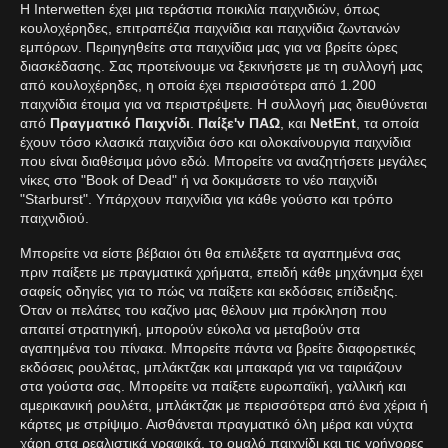
Η Interwetten έχει μια τεράστια ποικιλία παιχνιδιών, όπως
κουλοχέρηδες, επιτραπέζια παιχνίδια και παιχνίδια ζωντανών
εμπόρων. Περιηγηθείτε στα παιχνίδια μας για να βρείτε ώρες
διασκέδασης. Σας προτείνουμε να ξεκινήσετε με τη συλλογή μας
από κουλοχέρηδες, η οποία έχει περισσότερα από 1.200
παιχνίδια έτοιμα για να περιστρέψετε. Η συλλογή μας διευθύνεται
από
Πραγματικό Παιχνίδι
.
Παίξε'ν ΠΑΩ
, και
NetEnt
, τα οποία
έχουν τόσο κλασικά παιχνίδια όσο και ολοκαίνουργια παιχνίδια
που είναι διαθέσιμα μόνο εδώ. Μπορείτε να αναζητήσετε μεγάλες
νίκες στο "Book of Dead" ή να δοκιμάσετε το νέο παιχνίδι
"Starburst". Υπάρχουν παιχνίδια για κάθε γούστο και τρόπο
παιχνιδιού.
Μπορείτε να είστε βέβαιοι ότι θα επιλέξετε τα αγαπημένα σας
πριν παίξετε με πραγματικά χρήματα, επειδή κάθε μηχάνημα έχει
σαφείς οδηγίες για το πώς να παίξετε και εκδόσεις επίδειξης.
Όταν οι πελάτες του καζίνο μας θέλουν μια πρόκληση που
απαιτεί στρατηγική, μπορούν εύκολα να μεταβούν στα
αγαπημένα του πίνακα. Μπορείτε πάντα να βρείτε διαφορετικές
εκδόσεις ρουλέτας, μπλάκτζακ και μπακαρά για να ταιριάζουν
στα γούστα σας. Μπορείτε να παίξετε ευρωπαϊκή, γαλλική και
αμερικανική ρουλέτα, μπλάκτζακ με περισσότερα από ένα χέρια ή
κάρτες με στρίψιμο. Αισθάνεται πραγματικό όλη μέρα και νύχτα
χάρη στα ρεαλιστικά γραφικά, το ομαλό παιχνίδι και τις γρήγορες