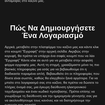
ανταμοιβές στο καζίνο μας.
Πώς Να Δημιουργήσετε
Ένα Λογαριασμό
Αρχικά, μεταβείτε στην πλατφόρμα του καζίνο μας και κάντε κλικ
στο κουμπί "Εγγραφή" στην αρχική σελίδα. Ακριβώς στην
κορυφή, θα πρέπει να υπάρχει ένα σαφές κουμπί που να λέει
"Εγγραφή" Κάντε κλικ σε αυτό για να μεταβείτε στην ασφαλή
φόρμα εγγραφής μας. Αυτή τη στιγμή, χρειαζόμαστε μόνο τις πιο
βασικές πληροφορίες για εσάς για να βεβαιωθούμε ότι η
διαδικασία παραμένει απλή. Βεβαιωθείτε ότι οι πληροφορίες που
δίνετε είναι σωστές, καθώς θα ελεγχθούν ξανά αργότερα. Για να
μπείτε στο λογαριασμό σας στο καζίνο, θα πρέπει να δώσετε το
πλήρες όνομά σας, μια έγκυρη διεύθυνση ηλεκτρονικού
ταχυδρομείου και έναν κωδικό πρόσβασης. Πρέπει επίσης να
γνωρίζουμε τη διεύθυνση και την ημερομηνία γέννησής σας για
να ακολουθήσουμε τους κανόνες και να διατηρήσουμε την
εμπειρία σας ασφαλή.