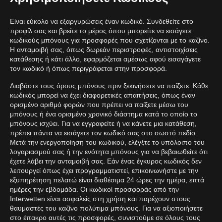
Είναι εύκολο να εξαργυρώσεις έναν κωδικό. Συνδεθείτε στο
προφίλ σας και βρείτε το μέρος όπου μπορείτε να εισάγετε
κωδικούς μπόνους για προσφορές που σχετίζονται με το καζίνο.
Η ανταμοιβή σας, όπως δωρεάν περιστροφές, αντιστοιχίσεις
κατάθεσης ή κάτι άλλο, εφαρμόζεται αμέσως αφού εισαγάγετε
τον κωδικό ή όπως περιγράφεται στην προσφορά.
Διαβάστε τους όρους μπόνους πριν ξεκινήσετε να παίζετε. Κάθε
κωδικός μπορεί να έχει διαφορετικές απαιτήσεις, όπως έναν
ορισμένο αριθμό φορών που πρέπει να παίξετε μέσω του
μπόνους ή ένα ορισμένο χρονικό διάστημα κατά το οποίο το
μπόνους ισχύει. Για να εγγραφείτε ή να κάνετε μια κατάθεση,
πρέπει πάντα να εισάγετε τον κωδικό σας στο σωστό πεδίο.
Μετά την ενεργοποίηση του κωδικού, ελέγξτε το υπόλοιπο του
λογαριασμού σας ή την ενότητα μπόνους για να βεβαιωθείτε ότι
έχετε λάβει την ανταμοιβή σας. Εάν ένας έγκυρος κωδικός δεν
λειτουργεί όπως έχει προγραμματιστεί, επικοινωνήστε με την
εξυπηρέτηση πελατώ είναι διαθέσιμα 24 ώρες την ημέρα, επτά
ημέρες την εβδομάδα. Οι κωδικοί προσφοράς από την
Interwetten είναι ασφαλείς στη χρήση και παρέχουν στους
θαυμαστές του καζίνο πολύτιμα μπόνους. Για να αξιοποιήσετε
στο έπακρο αυτές τις προσφορές, συνιστούμε σε όλους τους