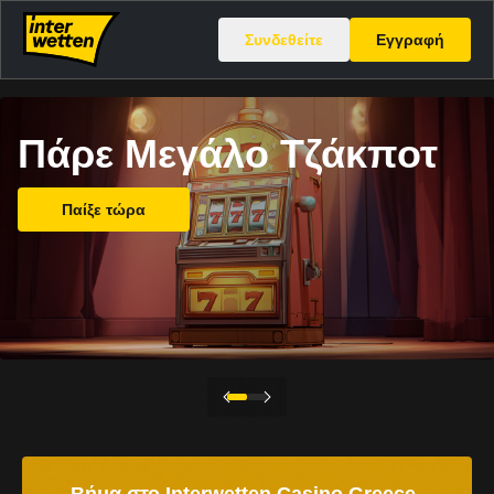
Συνδεθείτε
Εγγραφή
Πάρε Μεγάλο Τζάκποτ
Παίξε τώρα
Βήμα στο Interwetten Casino Greece