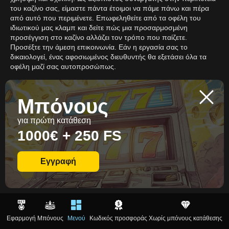
του καζίνο σας, είμαστε πάντα έτοιμοι να πάμε πάνω και πέρα
από αυτό που περιμένετε. Επωφεληθείτε από τα οφέλη του
ιδιωτικού μας κλαμπ και δείτε πώς μια προσαρμοσμένη
προσέγγιση στο καζίνο αλλάζει τον τρόπο που παίζετε.
Προσέξτε την άμεση επικοινωνία. Εάν η εργασία σας το
δικαιολογεί, ένας αφοσιωμένος διευθυντής θα εξετάσει όλα τα
οφέλη μαζί σας αυτοπροσώπως.
Η ομάδα εξυπηρέτησης πελατών μας είναι εδώ για εσάς 24 ώρες
την ημέρα, 7 ημέρες την εβδομάδα για να βεβαιωθεί ότι οι
Μπόνους
ανάγκες VIP σας ικανοποιούνται αμέσως.
για πρώτη κατάθεση
1000€ + 250 FS
Ασφάλεια στο Interwetten:
Ασφαλείς πληρωμές και
Εγγραφή
προστασία παικτών
Επιλέξτε τοποθεσίες με σαφείς τρόπους πληρωμής και
αυστηρούς ελέγχους ασφαλείας. Το καζίνο μας χρησιμοποιεί
Εφαρμογή
Μπόνους
Μενού
Κωδικός προσφοράς
Χωρίς μπόνους κατάθεσης
προηγμένες
Κρυπτογράφηση SSL 256 bit
για να διατηρείτε
όλες τις συναλλαγές πελατών και τις προσωπικές πληροφορίες